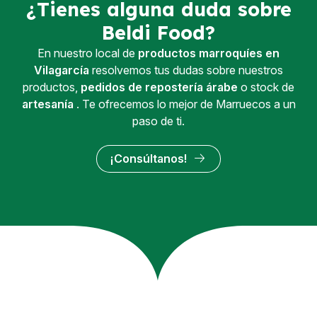
¿Tienes alguna duda sobre
Visítanos
y llévate un buen sabor… en la boca y en el
Beldi Food?
alma.
En nuestro local de
productos marroquíes en
Vilagarcía
resolvemos tus dudas sobre nuestros
productos,
pedidos de repostería árabe
o stock de
artesanía
. Te ofrecemos lo mejor de Marruecos a un
paso de ti.
¡Consúltanos!