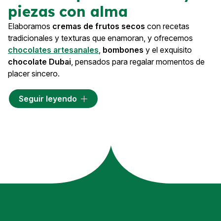
piezas con alma
Elaboramos
cremas de frutos secos
con recetas
tradicionales y texturas que enamoran, y ofrecemos
chocolates artesanales
,
bombones
y el exquisito
chocolate Dubai
, pensados para regalar momentos de
placer sincero.
Además, traemos la esencia de Marruecos con su
Seguir leyendo
artesanía
más genuina: tajines, platos, vasos, teteras y
piezas que transmiten la calidez de una cultura rica en
sabor, color y tradición.
¿Nuestro propósito? Ofrecer productos que emocionen,
que transformen un instante cotidiano en algo especial.
Porque para nosotros, lo artesanal es una forma de vivir,
de crear y de compartir. Te invitamos a descubrir un
espacio donde cada aroma, cada textura y cada pieza
tiene algo que decir.